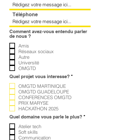
Téléphone
Comment avez-vous entendu parler
de nous ?
Amis
Réseaux sociaux
Autre
Université
OMGTD
O
Quel projet vous interesse?
*
b
l
OMGTD MARTINIQUE
i
OMGTD GUADELOUPE
g
CONFERENCES OMGTD
a
PRIX MARYSE
t
HACKATHON 2025
o
i
O
Quel domaine vous parle le plus?
*
r
b
e
l
Atelier tech
i
Soft skills
g
Communication
a