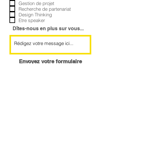
Gestion de projet
t
Recherche de partenariat
o
i
Design Thinking
r
Etre speaker
e
Dîtes-nous en plus sur vous...
Envoyez votre formulaire
Faites un don
Engagez-vous
Soyez notre sponsor