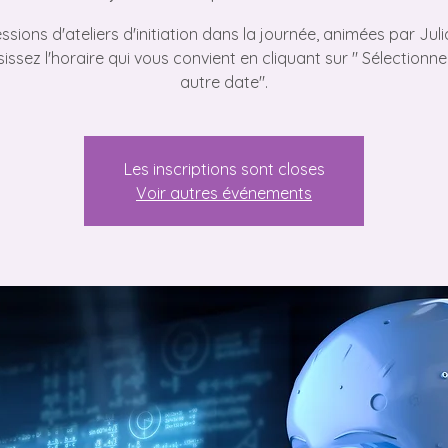
essions d'ateliers d'initiation dans la journée, animées par Juli
issez l'horaire qui vous convient en cliquant sur " Sélectionn
autre date".
Les inscriptions sont closes
Voir autres événements