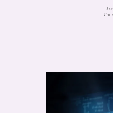
3 s
Chois