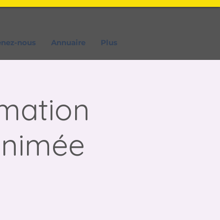
enez-nous
Annuaire
Plus
mmation
 animée