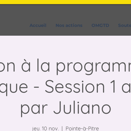
Accueil
Nos actions
OMGTD
Sout
tion à la progra
que - Session 1
par Juliano
jeu. 10 nov.
  |  
Pointe-à-Pitre