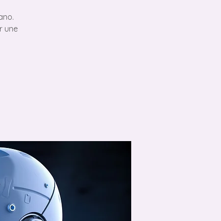
ano.
er une