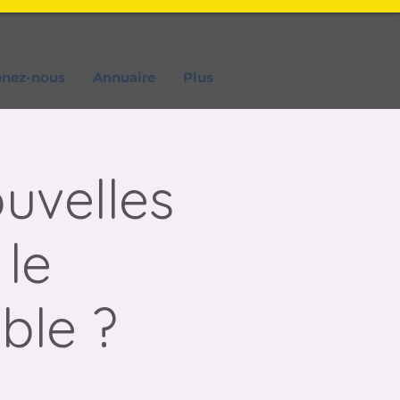
enez-nous
Annuaire
Plus
uvelles
 le
ble ?