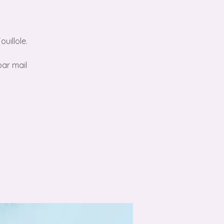
uillole.
par mail