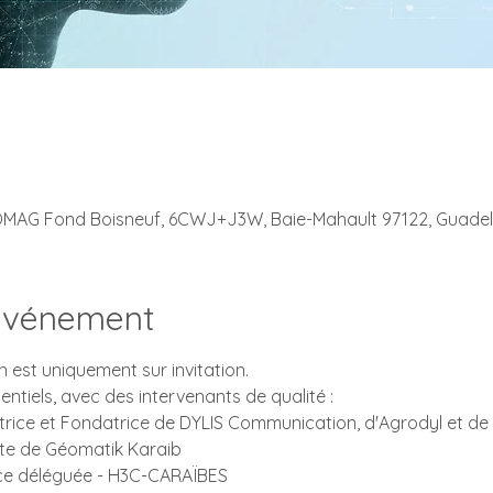
OMAG Fond Boisneuf, 6CWJ+J3W, Baie-Mahault 97122, Guade
'événement
 est uniquement sur invitation.
entiels, avec des intervenants de qualité :
trice et Fondatrice de DYLIS Communication, d'Agrodyl et de
nte de Géomatik Karaib
ctrice déléguée - H3C-CARAÏBES