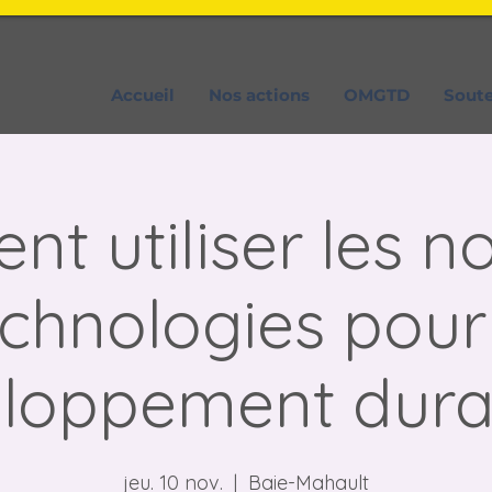
Accueil
Nos actions
OMGTD
Sout
t utiliser les no
chnologies pour
loppement dura
jeu. 10 nov.
  |  
Baie-Mahault