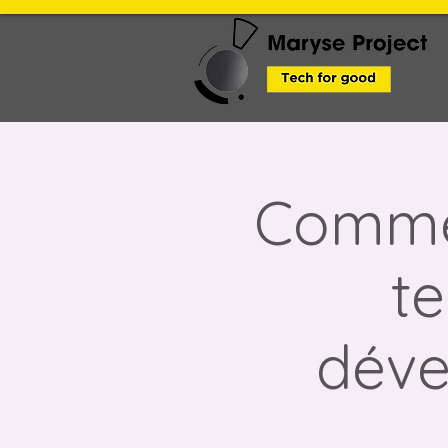
Commen
te
déve