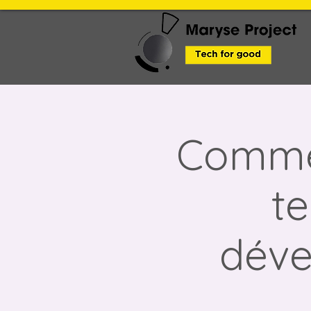
Commen
te
déve