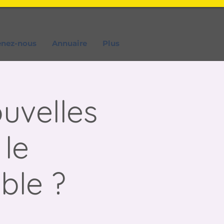
enez-nous
Annuaire
Plus
uvelles
 le
ble ?