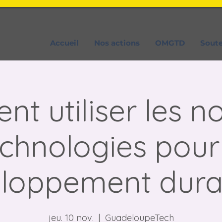
Accueil
Nos actions
OMGTD
Sout
t utiliser les no
chnologies pour
loppement dura
jeu. 10 nov.
  |  
GuadeloupeTech